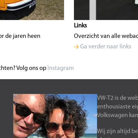
Links
r de jaren heen
Overzicht van alle weba
Ga verder naar links
chten? Volg ons op
Instagram
VW-T2 is de webs
enthousiaste ei
Volkswagen kam
Wij zijn altijd